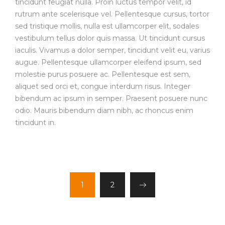
tincidunt feugiat nulla. Proin luctus tempor velit, id
rutrum ante scelerisque vel. Pellentesque cursus, tortor
sed tristique mollis, nulla est ullamcorper elit, sodales
vestibulum tellus dolor quis massa. Ut tincidunt cursus
iaculis. Vivamus a dolor semper, tincidunt velit eu, varius
augue. Pellentesque ullamcorper eleifend ipsum, sed
molestie purus posuere ac. Pellentesque est sem,
aliquet sed orci et, congue interdum risus. Integer
bibendum ac ipsum in semper. Praesent posuere nunc
odio. Mauris bibendum diam nibh, ac rhoncus enim
tincidunt in.
1
2