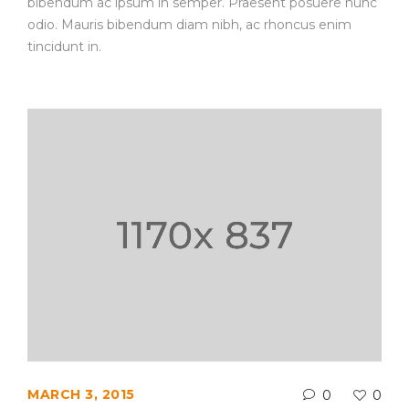
bibendum ac ipsum in semper. Praesent posuere nunc
odio. Mauris bibendum diam nibh, ac rhoncus enim
tincidunt in.
MARCH 3, 2015
0
0